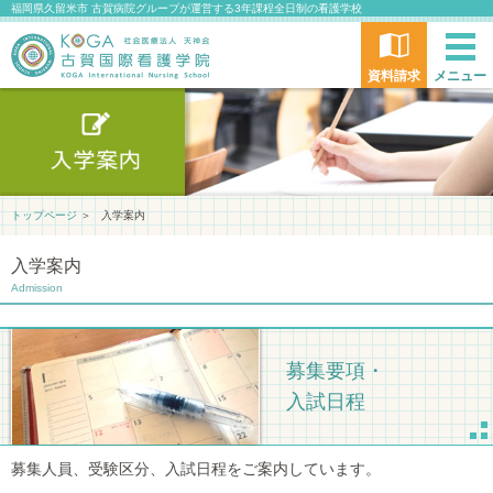
福岡県久留米市 古賀病院グループが運営する3年課程全日制の看護学校
資料請求
メニュー
トップページ
＞
入学案内
入学案内
Admission
募集要項・
入試日程
募集人員、受験区分、入試日程をご案内しています。