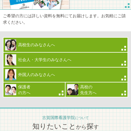
ご希望の方には詳しい資料を無料にてお届けします。お気軽にご請
求ください。
高校生のみなさんへ
社会人・大学生のみなさんへ
外国人のみなさんへ
保護者
高校の
の方へ
先生方へ
古賀国際看護学院
について
知りたいこと
探
から
す