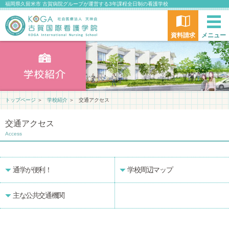
福岡県久留米市 古賀病院グループが運営する3年課程全日制の看護学校
資料請求
メニュー
トップページ
＞
学校紹介
＞
交通アクセス
交通アクセス
Access
通学が便利！
学校周辺マップ
主な公共交通機関