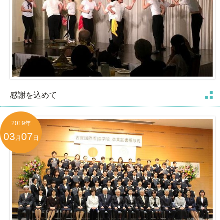
感謝を込めて
2019年
03
07
月
日