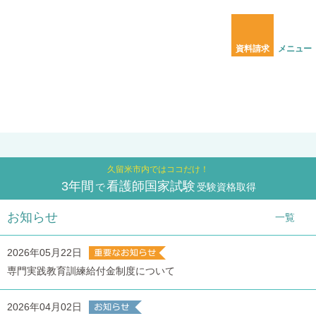
福岡県久留米市 古賀病院グループが運営する3年課程全日制の看護学校
資料請求
メニュー
1
2
3
4
5
久留米市内ではココだけ！
3年間
看護師国家試験
で
受験資格取得
お知らせ
一覧
2026年05月22日
専門実践教育訓練給付金制度について
2026年04月02日