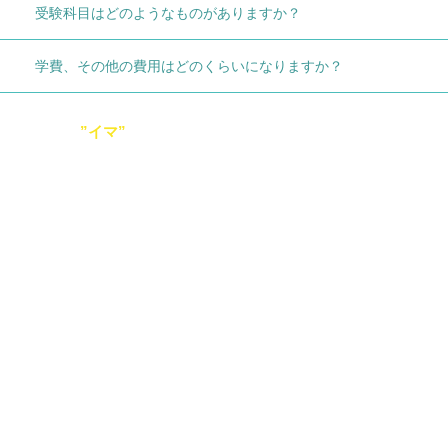
受験科目はどのようなものがありますか？
学費、その他の費用はどのくらいになりますか？
古賀国際看護学院の
ブログ
一覧
”イマ”
をお伝えします
2026年
2026年
07
10
02
27
月
日
月
日
令和8年度 戴帽式を挙行いたし
開校10周年記念式典を行いまし
ました
た
入学案内